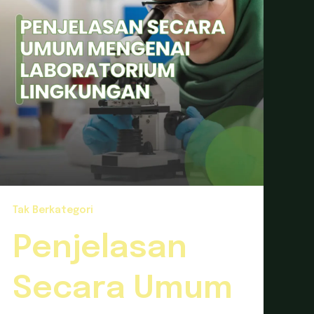
Tak Berkategori
Penjelasan
Secara Umum