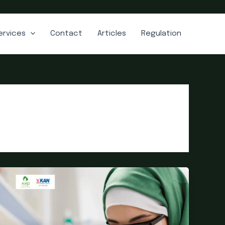
ervices
Contact
Articles
Regulation